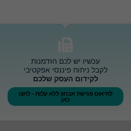
ההגדרות
שלך
עשויות
למנוע
ממך
לראות
תוכן זה.
רוב
הסיכויים
שהפעלת
את
עכשיו יש לכם הזדמנות
האפשרות
לחוויית
לקבל ניתוח פיננסי אפקטיבי
משתמש
לקידום העסק שלכם
מוגבלת.
לתיאום פגישת אבחון ללא עלות - לחצו
כאן