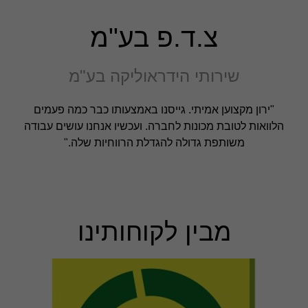
צ.ד.פ בע"מ
שירותי הידראוליקה בע"מ
חיוניות
"ירון מקצוען אמיתי. גייסנו באמצעותו כבר כמה פעמים
עוגיות אלו
הלוואות לטובת מכונות לחברה. ועכשיו אנחנו עושים עבודה
אינן
משותפת גדולה להגדלת הרווחיות שלה."
אופציונליות.
הן דרושות
כדי שהאתר
יעבוד כראוי.
מבין לקוחותינו
אנליטיקה
כדי שנוכל
לשפר את
הפונקציונליות
והמבנה של
האתר,
בהתבסס על