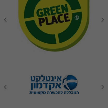
האופן שבו
האתר נמצא
בשימוש.
חוויית
משתמש
כדי שהאתר
שלנו יפעל
בצורה
הטובה
ביותר
במהלך
הביקור
שלך. אם
תסרב
לעוגיות אלו,
חלק
מהפונקציות
באתר לא
יהיו זמינות.
שיווק