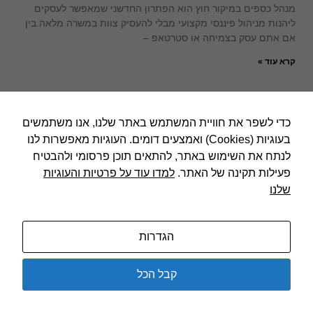
מנהל כספים במיקור חוץ הוא הפתרון החדשני שמאפשר לעסקים
ליהנות מניהול פיננסי מקצועי מבלי להעסיק צוות במשרה מלאה.בין
אם אתם עסק בצמיחה או סטרטאפ –
קרא עוד »
כדי לשפר את חוויית המשתמש באתר שלנו, אנו משתמשים
בעוגיות (Cookies) ואמצעים דומים. העוגיות מאפשרות לנו
לנתח את השימוש באתר, להתאים תוכן פרסומי ולהבטיח
פעילות תקינה של האתר.
למדו עוד על פרטיות והעוגיות
שלנו
הגדרות
מה זה זכיינות?
זכיינות הוא מושג מעולם העסקים, והוא מודל עסקי נפוץ המאפשר
קבל הכל
ליזמים להפוך לבעלים של סניף מותג מוכר, תוך שימוש במוניטין
ובמערכת עסקית שהוכחה כעובדת ומצליחה