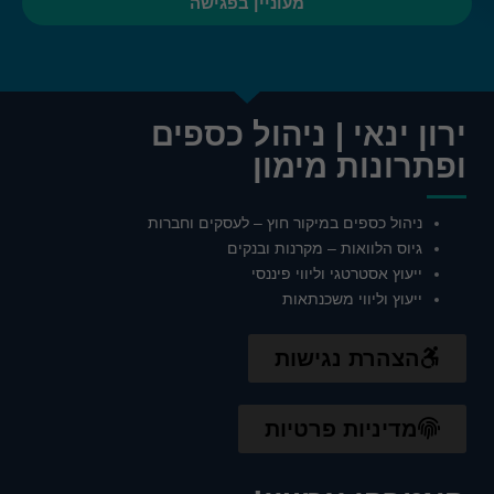
מעוניין בפגישה
חיוניות
עוגיות אלו
אינן
ירון ינאי | ניהול כספים
אופציונליות.
הן דרושות
ופתרונות מימון
כדי שהאתר
יעבוד כראוי.
ניהול כספים במיקור חוץ – לעסקים וחברות
גיוס הלוואות – מקרנות ובנקים
אנליטיקה
ייעוץ אסטרטגי וליווי פיננסי
כדי שנוכל
ייעוץ וליווי משכנתאות
לשפר את
הפונקציונליות
והמבנה של
הצהרת נגישות
האתר,
בהתבסס על
האופן שבו
האתר נמצא
מדיניות פרטיות
בשימוש.