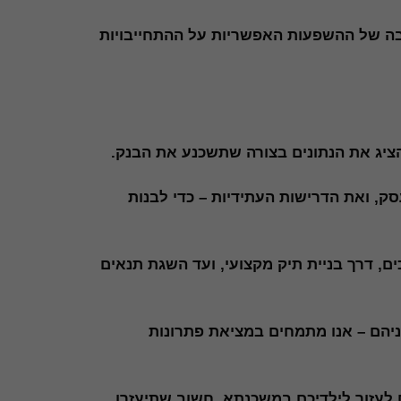
חלק
מהפונקציות
 של ההשפעות האפשריות על ההתחייבויות
באתר לא
יהיו זמינות.
שיווק
ההגדרות
שלך
הציג את הנתונים בצורה שתשכנע את הבנק.
עשויות
למנוע
ממך
ק, ואת הדרישות העתידיות – כדי לבנות
לראות
תוכן זה.
רוב
הסיכויים
, דרך בניית תיק מקצועי, ועד השגת תנאים
שהפעלת
את
האפשרות
לחוויית
ניהם – אנו מתמחים במציאת פתרונות
משתמש
מוגבלת.
 לעזור לילדיכם במשכנתא, חשוב שתיעזרו