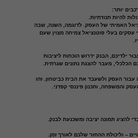
אנליטיקה
כדי שנוכל
כבים יותר:
לשפר את
ות להיות תנודתיות.
הפונקציונליות
יאל האמיתי של העסק. לדוגמה, השנה, שבה
והמבנה של
האתר,
עסקים בעלי פוטנציאל צמיחה מצוין שעם
בהתבסס על
.
האופן שבו
האתר נמצא
בשימוש.
 ילדיכם, הבנק ידרוש הוכחות ליציבות
 הכלכלי, מעבר להצגת נתונים שגרתית.
חוויית
משתמש
עבור העסק ולשעבד את הבית כביטחון. זהו
כדי שהאתר
ק והמשפחה, ותכנון פיננסי קפדני.
שלנו יפעל
בצורה
הטובה
ביותר
במהלך
הביקור
די להציג תמונה יציבה ומשכנעת לבנק.
שלך. אם
תסרב
לעוגיות אלו,
ם – וליכולת ההחזר שלכם לאורך זמן.