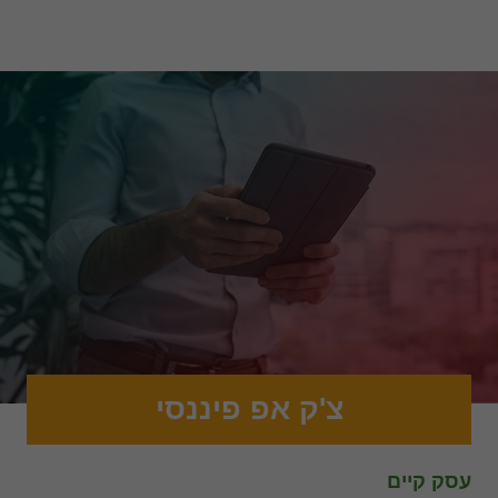
צ'ק אפ פיננסי
עסק קיים