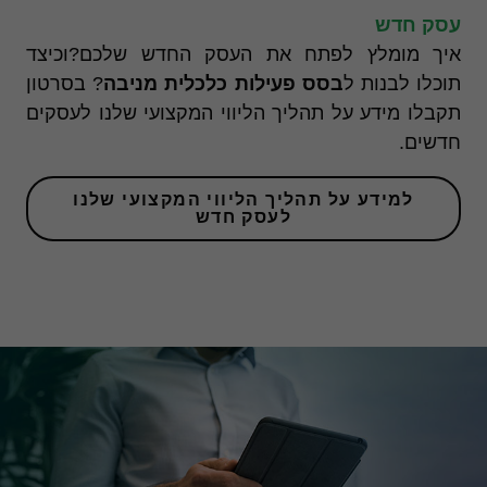
שלך. אם
עסק חדש
תסרב
לעוגיות אלו,
איך מומלץ לפתח את העסק החדש שלכם?וכיצד
חלק
תוכלו לבנות ל
בסס פעילות כלכלית מניבה
? בסרטון
מהפונקציות
באתר לא
תקבלו מידע על תהליך הליווי המקצועי שלנו לעסקים
יהיו זמינות.
חדשים.
שיווק
למידע על תהליך הליווי המקצועי שלנו
לעסק חדש
ההגדרות
שלך
עשויות
למנוע
ממך
לראות
תוכן זה.
רוב
הסיכויים
שהפעלת
את
האפשרות
לחוויית
משתמש