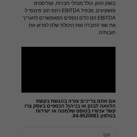
בשוק ההון, כולל מנהלי חברות, אנליסטים
ומשקיעים. מכפיל EBITDA ויחס חוב פיננסי ל-
EBITDA הם כלים נוספים המאפשרים להעריך
את שווי החברה ואת היכולת שלה לפרוע את
חובותיה.
חיוניות
עוגיות אלו
אינן
אופציונליות.
הן דרושות
כדי שהאתר
יעבוד כראוי.
אם אתם צריכים עזרה בהגשת בקשת
הלוואה לבנק או בניהול הכספים בעסק צרו
אנליטיקה
קשר עכשיו בטופס שלמטה או ישירות
כדי שנוכל
בטלפון 04-9520061.
לשפר את
הפונקציונליות
והמבנה של
האתר,