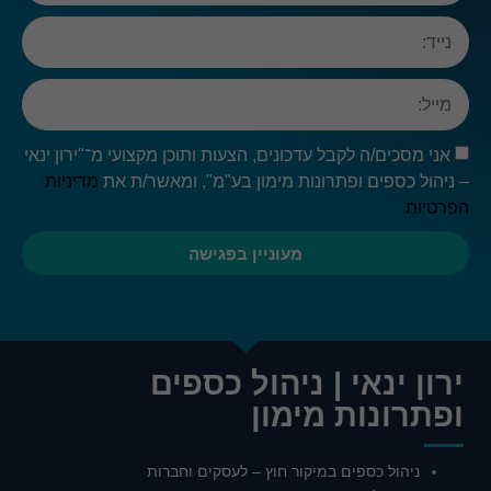
שיווק
ההגדרות
שלך
עשויות
למנוע
ממך
לראות
אני מסכים/ה לקבל עדכונים, הצעות ותוכן מקצועי מ־"ירון ינאי
תוכן זה.
– ניהול כספים ופתרונות מימון בע"מ", ומאשר/ת את
מדיניות
רוב
הסיכויים
הפרטיות
שהפעלת
את
מעוניין בפגישה
האפשרות
לחוויית
משתמש
מוגבלת.
ירון ינאי | ניהול כספים
ופתרונות מימון
ניהול כספים במיקור חוץ – לעסקים וחברות