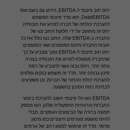
יחס חוב פיננסי ל-EBITDA, הידוע גם בשם Net
Debt/EBITDA, הוא מדד פיננסי המשמש
להערכת יכולתה של חברה לפרוע את חובותיה.
יחס זה מחושב על ידי חלוקת החוב נטו של
החברה ב-EBITDA שלה. החוב נטו כולל את כל
חובות החברה מינוס המזומנים ושווי המזומנים.
יחס חוב פיננסי ל-EBITDA נמוך מצביע על כך
שהחברה מסוגלת לפרוע את חובותיה בצורה
נוחה יותר, ויחס גבוה עשוי להצביע על רמת
סיכון גבוהה יותר. מדד זה משמש בנקים ומלווים
להערכת יכולת ההחזר של חברות, וכן משקיעים
לבחינת רמת הסיכון בהשקעה.
EBITDA הוא כלי פיננסי חשוב להערכת ביצועי
החברות והרווחיות התפעולית שלהן. הוא מספק
תמונה ברורה של הביצועים העסקיים, מבלי
להיות מושפע מגורמים חיצוניים כמו מימון
ומיסוי. מדד זה שימושי למגוון רחב של גורמים