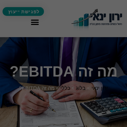
לפגישת ייעוץ
מה זה EBITDA?
ירון ינאי
>
בלוג
>
כללי
>
מה זה EBITDA?