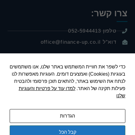
צרו קשר:
טלפון 052-5944413
דוא"ל office@finance-up.co.il
כדי לשפר את חוויית המשתמש באתר שלנו, אנו משתמשים
בעוגיות (Cookies) ואמצעים דומים. העוגיות מאפשרות לנו
לייעוץ פיננסי
לנתח את השימוש באתר, להתאים תוכן פרסומי ולהבטיח
פעילות תקינה של האתר.
למדו עוד על פרטיות והעוגיות
שלנו
הגדרות
© כל הזכויות שמורות לירון ינאי
Made by:
kobish.com
קבל הכל