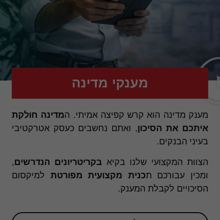
מענקי מדינה
מענק מדינה הוא קרש קפיצה אמיתי. ה
מדינה חולקת
איתכם את הסיכון
, ואתם נחשבים כעסק אטרקטיבי
בעיני הבנקים.
הצוות המקצועי שלנו בקיא
בקריטריונים הנדרשים
,
חיוניות
עוגיות אלו
ומכין עבורכם ת
כנית מקצועית מפורטת
למיקסום
אינן
הסיכויים לקבלת המענק.
אופציונליות.
הן דרושות
כדי שהאתר
יעבוד כראוי.