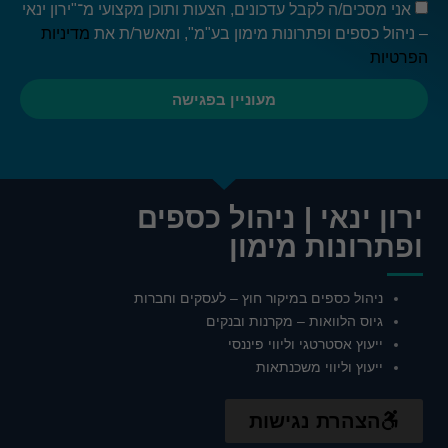
שלך. אם
אני מסכים/ה לקבל עדכונים, הצעות ותוכן מקצועי מ־"ירון ינאי
תסרב
– ניהול כספים ופתרונות מימון בע"מ", ומאשר/ת את
מדיניות
לעוגיות אלו,
הפרטיות
חלק
מהפונקציות
באתר לא
מעוניין בפגישה
יהיו זמינות.
שיווק
ההגדרות
ירון ינאי | ניהול כספים
שלך
עשויות
ופתרונות מימון
למנוע
ממך
לראות
ניהול כספים במיקור חוץ – לעסקים וחברות
תוכן זה.
גיוס הלוואות – מקרנות ובנקים
רוב
הסיכויים
ייעוץ אסטרטגי וליווי פיננסי
שהפעלת
ייעוץ וליווי משכנתאות
את
האפשרות
לחוויית
הצהרת נגישות
משתמש