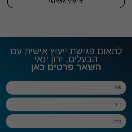
לייעוץ מקצועי
אנליטיקה
כדי שנוכל
לשפר את
הפונקציונליות
והמבנה של
האתר,
לתאום פגישת ייעוץ אישית עם
בהתבסס על
האופן שבו
הבעלים, ירון ינאי
האתר נמצא
השאר פרטים כאן
בשימוש.
חוויית
משתמש
כדי שהאתר
שלנו יפעל
בצורה
הטובה
ביותר
במהלך
הביקור