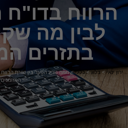
הרווח בדו"ח 
לבין מה שקו
בתזרים המ
ירון ינאי
>
בלוג
>
כללי
>
ממה נובע הפער בין שורת הרווח 
המזומנים?