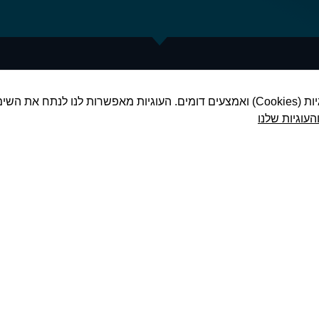
משתמש
כדי שהאתר
שלנו יפעל
בצורה
הטובה
ביותר
במהלך
 עכשיו!
צרו קשר:
הביקור
כדי לשפר את חוויית המשתמש באתר שלנו, אנו משתמשים בעוגיות (Cookies) ואמצעים דומים. העוגיות מאפ
שלך. אם
העוגיות שלנו
תסרב
ו לקבוצת הווצאפ שלנו
טלפון 052-5944413
לעוגיות אלו,
ם. הקבוצה כוללת מידע
חלק
דוא"ל office@finance-up.co.il
מהפונקציות
פים חשובים. לחץ כאן
באתר לא
יהיו זמינות.
לייעוץ פיננסי
שיווק
ההגדרות
שלך
עשויות
למנוע
ממך
לראות