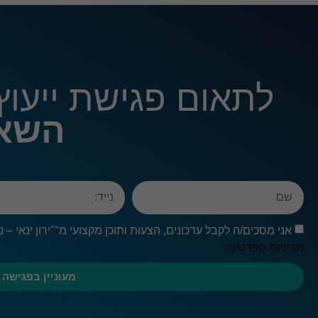
לתאום פגישת ייעוץ 
השאר
אני מסכים/ה לקבל עדכונים, הצעות ותוכן מקצועי מ־"ירון ינאי –
מדיניות הפרטיות
מעוניין בפגישה