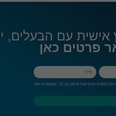
חיוניות
עוגיות אלו
אינן
אופציונליות.
הן דרושות
אישית עם הבעלים, ירו
כדי שהאתר
יעבוד כראוי.
 פרטים כאן
אנליטיקה
כדי שנוכל
לשפר את
הפונקציונליות
והמבנה של
האתר,
בהתבסס על
 ניהול כספים ופתרונות מימון בע"מ", ומאשר/ת את
האופן שבו
האתר נמצא
בשימוש.
חוויית