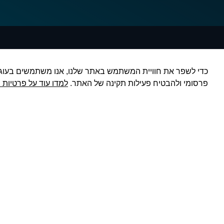
ירון ינאי | ניהול כספים
הצטרפו
ופתרונות מימון
פרסומי ולהבטיח פעילות תקינה של האתר.
למדו עוד על פרטיות ו
הצטרף עכשי
לבעלי עסקי
ניהול כספים במיקור חוץ – לעסקים
פיננסי וטי
וחברות
להצטרפות:
גיוס הלוואות – מקרנות ובנקים
ייעוץ אסטרטגי וליווי פיננסי
ייעוץ וליווי משכנתאות
הצהרת נגישות
מדיניות פרטיות