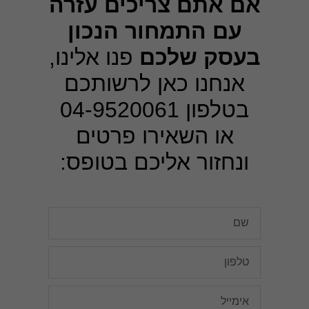
אם אתם צריכים עזרה
בשימוש.
עם התמחור הנכון
בעסק שלכם
פנו אלינו,
חוויית
משתמש
כדי שהאתר
אנחנו כאן לרשותכם
שלנו יפעל
בצורה
בטלפון 04-9520061
הטובה
ביותר
או השאירו פרטים
במהלך
הביקור
ונחזור אליכם בטופס:
שלך. אם
תסרב
לעוגיות אלו,
חלק
מהפונקציות
באתר לא
יהיו זמינות.
שיווק
ההגדרות
שלך