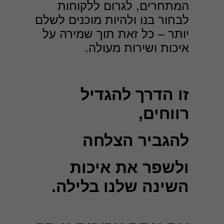
המתחרים, לגרום ללקוחות
לבחור בנו ולהיות מוכנים לשלם
יותר – כל זאת תוך שמירה על
איכות ושירות מעולה.
חיוניות
עוגיות אלו
אינן
אופציונליות.
זו הדרך להגדיל
הן דרושות
כדי שהאתר
רווחים,
יעבוד כראוי.
להגביר הצלחה
אנליטיקה
כדי שנוכל
ולשפר את איכות
לשפר את
הפונקציונליות
השינה שלנו בלילה.
והמבנה של
האתר,
בהתבסס על
האופן שבו
האתר נמצא