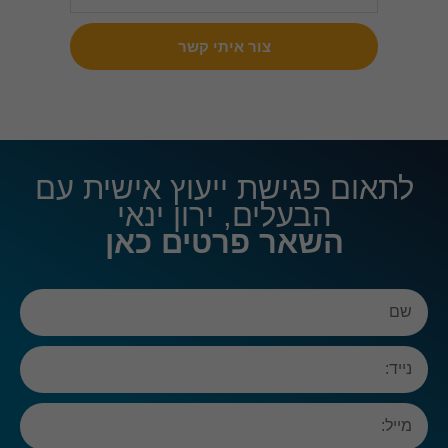
עשויות
למנוע
צור איתי קשר
ממך
לראות
תוכן זה.
רוב
הסיכויים
שהפעלת
את
לתאום פגישת ייעוץ אישית עם
האפשרות
לחוויית
הבעלים, ירון ינאי
משתמש
השאר פרטים כאן
מוגבלת.