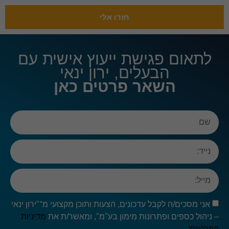
חזרו אלי
חיוניות
עוגיות אלו
לתאום פגישת ייעוץ אישית עם
אינן
הבעלים, ירון ינאי
אופציונליות.
הן דרושות
השאר פרטים כאן
כדי שהאתר
יעבוד כראוי.
אנליטיקה
כדי שנוכל
לשפר את
הפונקציונליות
והמבנה של
האתר,
בהתבסס על
האופן שבו
אני מסכים/ה לקבל עדכונים, הצעות ותוכן מקצועי מ־"ירון ינאי
האתר נמצא
בשימוש.
– ניהול כספים ופתרונות מימון בע"מ", ומאשר/ת את
מדיניות
הפרטיות