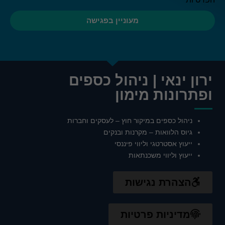
חוויית
מעוניין בפגישה
משתמש
כדי שהאתר
שלנו יפעל
בצורה
הטובה
ביותר
ירון ינאי | ניהול כספים
במהלך
ופתרונות מימון
הביקור
שלך. אם
תסרב
לעוגיות אלו,
ניהול כספים במיקור חוץ – לעסקים וחברות
חלק
גיוס הלוואות – מקרנות ובנקים
מהפונקציות
ייעוץ אסטרטגי וליווי פיננסי
באתר לא
יהיו זמינות.
ייעוץ וליווי משכנתאות
הצהרת נגישות
שיווק
ההגדרות
שלך
מדיניות פרטיות
עשויות
למנוע