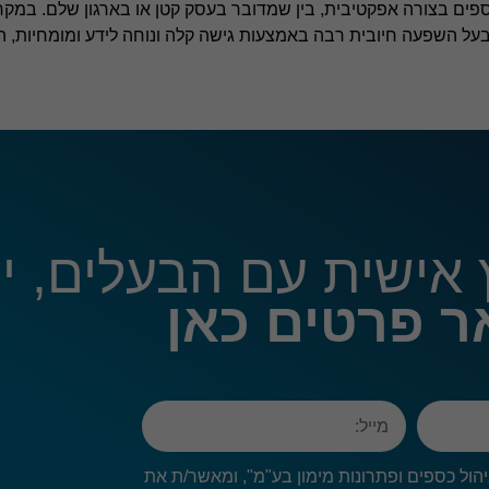
ים בצורה אפקטיבית, בין שמדובר בעסק קטן או בארגון שלם. במקר
הפונקציונליות
והמבנה של
ות בעל השפעה חיובית רבה באמצעות גישה קלה ונוחה לידע ומומחיות, ה
האתר,
בהתבסס על
האופן שבו
האתר נמצא
בשימוש.
חוויית
משתמש
כדי שהאתר
אישית עם הבעלים, ירו
שלנו יפעל
בצורה
הטובה
 פרטים כאן
ביותר
במהלך
הביקור
שלך. אם
תסרב
לעוגיות אלו,
חלק
מהפונקציות
 ניהול כספים ופתרונות מימון בע"מ", ומאשר/ת את
באתר לא