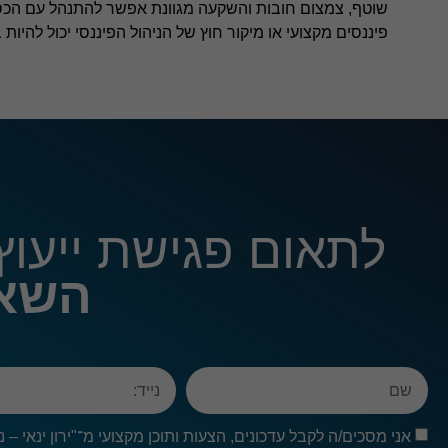
שוטף, צמצום חובות והשקעה מגוונת אפשר להתנהל עם הכספ
פיננסים מקצועי או מיקור חוץ של הניהול הפיננסי יכול להי
לתאום פגישת ייעוץ 
השאר
אני מסכים/ה לקבל עדכונים, הצעות ותוכן מקצועי מ־"ירון ינאי –