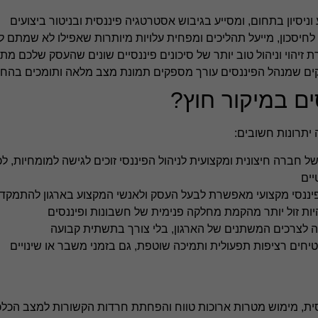
וניסיון בתחום, ומסייע בגיבוש אסטרטגיה פיננסית ובניטור ביצועים
לחיסכון, מייעל תהליכים ומפחית עלויות מיותרות שאפילו לא שמתם 
זיהוי וניהול טוב יותר של סיכונים פיננסיים שונים שהעסק שלכם מת
יקים שמנהל הפיננסים עורך מספקים תמונת מצב מלאה ותומכים בה
ים במיקור חוץ?
 יתרונות חשובים:
ברה חיצונית ומקצועית לניהול הפיננסי זוכים לגישה למומחיות, לכ
חיוניות
עוגיות אלו
יים
אינן
ננסי מקצועי מאפשרת לבעל העסק ולאנשי המקצוע בארגון להתמקד במ
אופציונליות.
להיות זול יותר מהקמת מחלקה פנימית של חשבונות ופיננסים
הן דרושות
כדי שהאתר
ה לצרכים המשתנים של הארגון, בלי צורך בתשתית קבועה
יעבוד כראוי.
יחים רציפות תפעולית ותמיכה שוטפת, גם בזמני משבר או שינויים
אנליטיקה
כדי שנוכל
נסית, מימוש מטרות ארוכות טווח והפחתת חרדות הקשורות למצב הכלכ
לשפר את