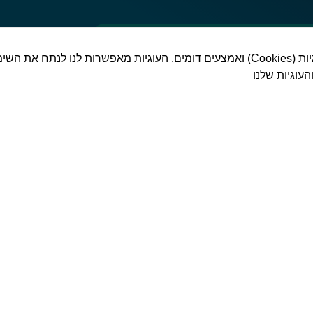
יהיו זמינות.
שיווק
כדי לשפר את חוויית המשתמש באתר שלנו, אנו משתמשים בעוגיות (Cookies) ואמצעים דומים. העוגיות מאפ
ההגדרות
העוגיות שלנו
שלך
עשויות
למנוע
ממך
לראות
תוכן זה.
רוב
 עכשיו!
צרו קשר:
הסיכויים
שהפעלת
את
האפשרות
ו לקבוצת הווצאפ שלנו
טלפון 052-5944413
לחוויית
ם. הקבוצה כוללת מידע
משתמש
דוא"ל office@finance-up.co.il
פים חשובים. לחץ כאן
מוגבלת.
לייעוץ פיננסי