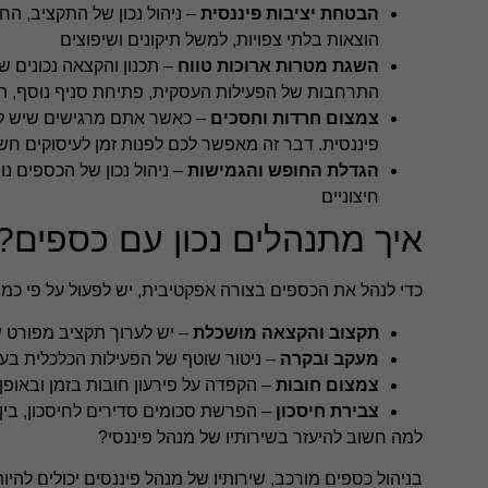
הבטחת יציבות פיננסית
– ניהול נכון של התקציב, ה
הוצאות בלתי צפויות, למשל תיקונים ושיפוצים
השגת מטרות ארוכות טווח
– תכנון והקצאה נכונים 
התרחבות של הפעילות העסקית, פתיחת סניף נוסף, הג
צמצום חרדות וחסכים
– כאשר אתם מרגישים שיש לכ
פיננסית. דבר זה מאפשר לכם לפנות זמן לעיסוקים ח
הגדלת החופש והגמישות
– ניהול נכון של הכספים נו
חיצוניים
איך מתנהלים נכון עם כספים?
כדי לנהל את הכספים בצורה אפקטיבית, יש לפעול על פי כמה
תקצוב והקצאה מושכלת
– יש לערוך תקציב מפורט של
מעקב ובקרה
– ניטור שוטף של הפעילות הכלכלית בע
צמצום חובות
– הקפדה על פירעון חובות בזמן ובאופן
צבירת חיסכון
– הפרשת סכומים סדירים לחיסכון, בין 
למה חשוב להיעזר בשירותיו של מנהל פיננסי?
בניהול כספים מורכב, שירותיו של מנהל פיננסים יכולים להיו