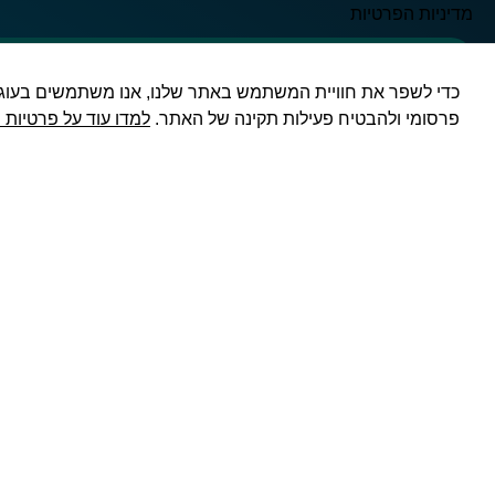
מדיניות הפרטיות
מעוניין בפגישה
פרסומי ולהבטיח פעילות תקינה של האתר.
למדו עוד על פרטיות ו
ירון ינאי | ניהול כספים
הצטרפו
ופתרונות מימון
הצטרף עכשי
לבעלי עסקי
ניהול כספים במיקור חוץ – לעסקים
פיננסי וטי
וחברות
להצטרפות:
גיוס הלוואות – מקרנות ובנקים
ייעוץ אסטרטגי וליווי פיננסי
ייעוץ וליווי משכנתאות