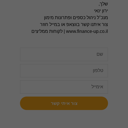
אנליטיקה
שלך,
כדי שנוכל
ירון ינאי
לשפר את
הפונקציונליות
מנכ"ל ניהול כספים ופתרונות מימון
והמבנה של
צור איתנו קשר
בווצאפ
או במייל חוזר
האתר,
www.finance-up.co.il
|
לקוחות ממליצים
בהתבסס על
האופן שבו
האתר נמצא
בשימוש.
חוויית
משתמש
כדי שהאתר
שלנו יפעל
בצורה
הטובה
ביותר
במהלך
צור איתי קשר
הביקור
שלך. אם
תסרב
לעוגיות אלו,