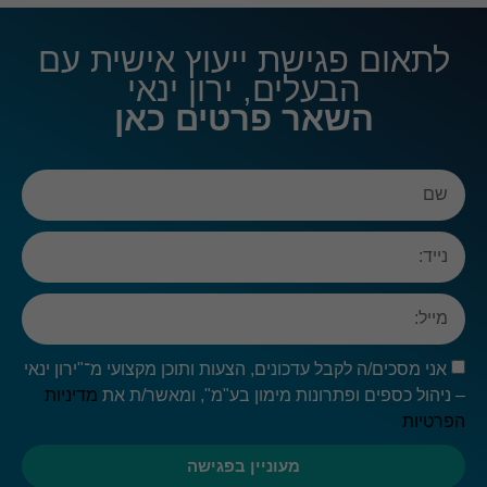
חלק
מהפונקציות
באתר לא
לתאום פגישת ייעוץ אישית עם
יהיו זמינות.
הבעלים, ירון ינאי
השאר פרטים כאן
שיווק
ההגדרות
שלך
עשויות
למנוע
ממך
לראות
תוכן זה.
רוב
הסיכויים
שהפעלת
את
האפשרות
אני מסכים/ה לקבל עדכונים, הצעות ותוכן מקצועי מ־"ירון ינאי
לחוויית
– ניהול כספים ופתרונות מימון בע"מ", ומאשר/ת את
מדיניות
משתמש
הפרטיות
מוגבלת.
מעוניין בפגישה