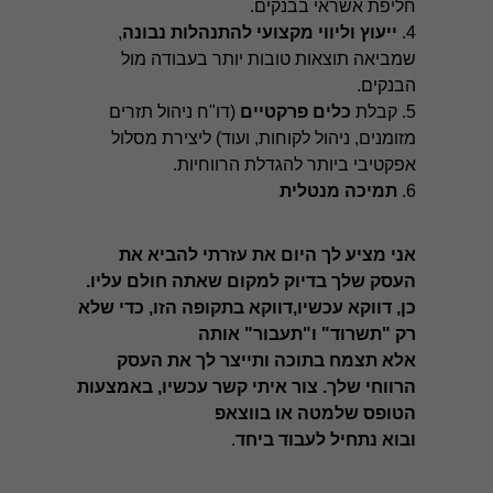
חליפת אשראי בבנקים.
4.
ייעוץ וליווי מקצועי להתנהלות נבונה
,
שמביאה תוצאות טובות יותר בעבודה מול
הבנקים.
5. קבלת
כלים פרקטיים
(דו"ח ניהול תזרים
מזומנים, ניהול לקוחות, ועוד) ליצירת מסלול
אפקטיבי ביותר להגדלת הרווחיות.
6.
תמיכה מנטלית
אני מציע לך היום את עזרתי להביא
את
העסק שלך בדיוק למקום שאתה חולם עליו.
חיוניות
כן, דווקא עכשיו,דווקא בתקופה הזו, כדי שלא
עוגיות אלו
רק "תשרוד" ו"תעבור" אותה
אינן
אלא תצמח בתוכה ותייצר לך את העסק
אופציונליות.
הן דרושות
הרווחי שלך. צור איתי קשר עכשיו, באמצעות
כדי שהאתר
הטופס שלמטה או
בווצאפ
יעבוד כראוי.
ובוא נתחיל לעבוד ביחד
.