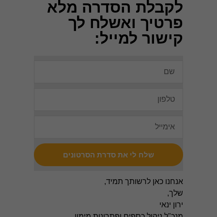
אופציונליות.
לקבלת הסדרה מלא
הן דרושות
פרטיך ואשלח לך
כדי שהאתר
יעבוד כראוי.
קישור למייל:
אנליטיקה
כדי שנוכל
לשפר את
הפונקציונליות
והמבנה של
האתר,
בהתבסס על
האופן שבו
האתר נמצא
בשימוש.
שלח לי את סדרת הסרטונים
חוויית
משתמש
אנחנו כאן לרשותך תמיד,
כדי שהאתר
שלך,
שלנו יפעל
ירון ינאי
בצורה
הטובה
מנכ"ל ניהול כספים ופתרונות מימון