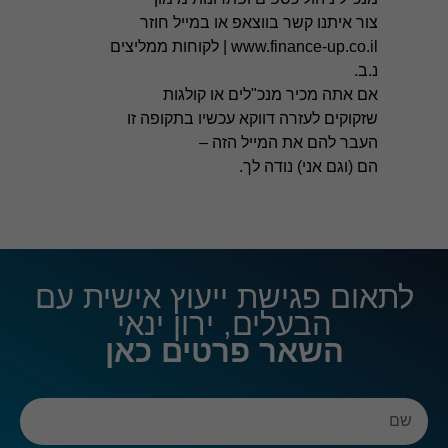
ביותר
צור איתנו קשר
בווצאפ
או במייל חוזר
במהלך
www.finance-up.co.il
|
לקוחות ממליצים
הביקור
שלך. אם
נ.ב.
תסרב
אם אתה מכיר מנכ"לים או קולגות
לעוגיות אלו,
שזקוקים לעזרה דווקא עכשיו בתקופה זו
חלק
מהפונקציות
העבר להם את המייל הזה –
באתר לא
הם (וגם אני) נודה לך.
יהיו זמינות.
שיווק
ההגדרות
שלך
לתאום פגישת ייעוץ אישית עם
עשויות
למנוע
הבעלים, ירון ינאי
ממך
השאר פרטים כאן
לראות
תוכן זה.
רוב
הסיכויים
שהפעלת
את