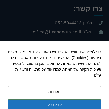
צרו קשר:
טלפון 052-5944413
דוא"ל office@finance-up.co.il
כדי לשפר את חוויית המשתמש באתר שלנו, אנו משתמשים
בעוגיות (Cookies) ואמצעים דומים. העוגיות מאפשרות לנו
לייעוץ פיננסי
לנתח את השימוש באתר, להתאים תוכן פרסומי ולהבטיח
פעילות תקינה של האתר.
למדו עוד על פרטיות והעוגיות
שלנו
הגדרות
© כל הזכויות שמורות לירון ינאי
Made by:
kobish.com
קבל הכל