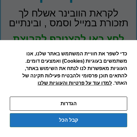
לקראת הוובינר אשלח לך
תזכורת במייל וסמס , ובינתיים
לחץ כאן להצטרף לקבוצת
הווצאפ שלנו
כדי לשפר את חוויית המשתמש באתר שלנו, אנו
למנכ"לים ובעלי חברות
משתמשים בעוגיות (Cookies) ואמצעים דומים.
לקבלת מידע, טיפים וחדשות
העוגיות מאפשרות לנו לנתח את השימוש באתר,
פיננסיות
להתאים תוכן פרסומי ולהבטיח פעילות תקינה של
האתר.
למדו עוד על פרטיות והעוגיות שלנו
כדאי לשריין ביומן כ 45 דקות
ביום רביעי, 3.2.2021 בשעה
הגדרות
20:30
קבל הכל