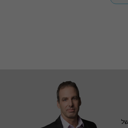
האופן שבו
בעלת עסק
האתר נמצא
בשימוש.
חוויית
משתמש
כדי שהאתר
שלנו יפעל
בצורה
הטובה
ביותר
במהלך
הביקור
שלך. אם
תסרב
לעוגיות אלו,
חלק
מהפונקציות
באתר לא
יהיו זמינות.
של
שיווק